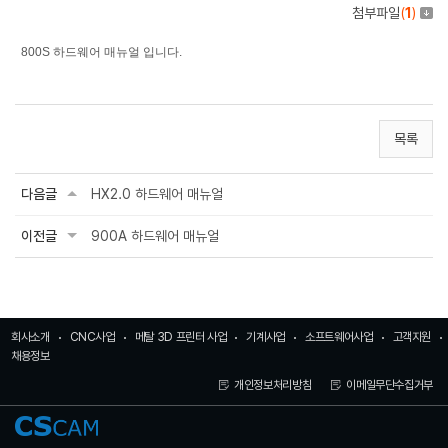
첨부파일
(
1
)
800S 하드웨어 매뉴얼 입니다.
목록
다음글
HX2.0 하드웨어 매뉴얼
이전글
900A 하드웨어 매뉴얼
회사소개
CNC사업
메탈 3D 프린터 사업
기계사업
소프트웨어사업
고객지원
채용정보
개인정보처리방침
이메일무단수집거부