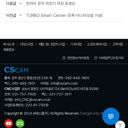
다음글
전처리 문자 마킹기 마킹 동영상
이전글
TURBO Smart Center (5축-마스터모델 가공)
회사소개
CNC사업
메탈 3D 프린터 사업
기계사업
소프트웨어사업
고객지원
채용정보
개인정보처리방침
이메일무단수집거부
본사
광주 광산구 평동산단로 239-15
전화 : 062-946-1900
팩스 : 062-946-1901
이메일 : info@cscam.co.kr
CNC사업부
성남시 중원구 사기막골로 124 Skn테크노파크 비즈동 509호
전화 : 031-737-7600
팩스 : 031-737-2911
이메일 : info_CNC@cscam.co.kr
사업자등록번호 : 220-81-79319
Copyright © 2024 씨에스캠(주). All Rights Reserved.
Desigend by WebSite.co.kr