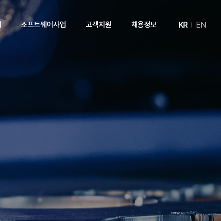
KR
EN
업
소프트웨어사업
고객지원
채용정보
개
제품소개
News
인재상
실
기술자료실
제품문의
견적문의
A/S문의
기술문의