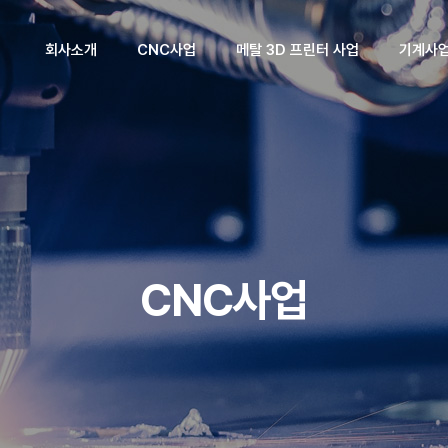
회사소개
CNC사업
메탈 3D 프린터 사업
기계사
회사소개
제품소개
제품소개
제품소
CEO인사말
기술자료실
기술자료실
기술자료
회사연혁
조직도
CNC사업
핵심기술/
산업체파트너
찾아오시는길