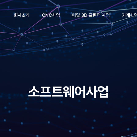
회사소개
CNC사업
메탈 3D 프린터 사업
기계사
회사소개
제품소개
제품소개
제품소
CEO인사말
기술자료실
기술자료실
기술자료
회사연혁
조직도
소프트웨어사업
핵심기술/
산업체파트너
찾아오시는길