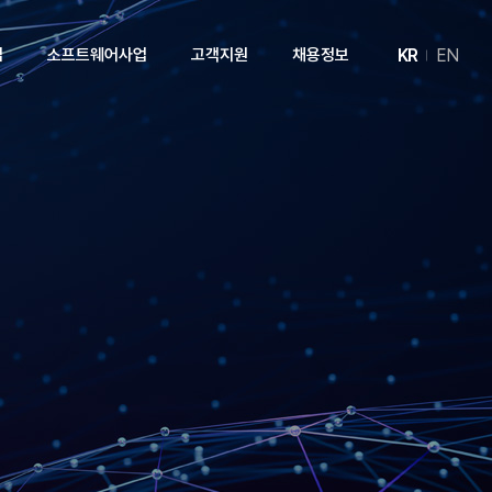
KR
EN
업
소프트웨어사업
고객지원
채용정보
개
제품소개
News
인재상
실
기술자료실
제품문의
견적문의
A/S문의
기술문의