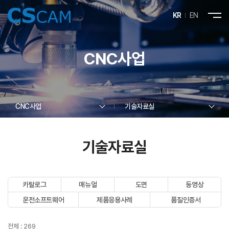
KR
EN
CNC사업
CNC사업
기술자료실
기술자료실
카탈로그
매뉴얼
도면
동영상
운전소프트웨어
제품응용사례
품질인증서
전체 : 269