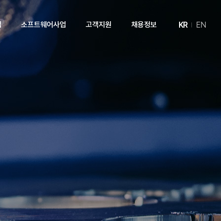
KR
EN
업
소프트웨어사업
고객지원
채용정보
개
제품소개
News
인재상
실
기술자료실
제품문의
견적문의
A/S문의
기술문의