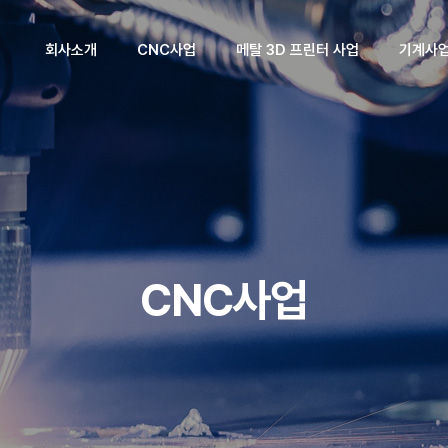
회사소개
CNC사업
메탈 3D 프린터 사업
기계사
회사소개
제품소개
제품소개
제품소
CEO인사말
기술자료실
기술자료실
기술자료
회사연혁
조직도
CNC사업
핵심기술/
산업체파트너
찾아오시는길