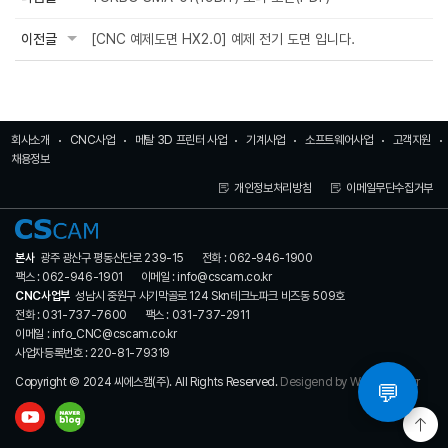
이전글
[CNC 예제도면 HX2.0] 예제 전기 도면 입니다.
회사소개
CNC사업
메탈 3D 프린터 사업
기계사업
소프트웨어사업
고객지원
채용정보
개인정보처리방침
이메일무단수집거부
본사
광주 광산구 평동산단로 239-15
전화 : 062-946-1900
팩스 : 062-946-1901
이메일 : info@cscam.co.kr
CNC사업부
성남시 중원구 사기막골로 124 Skn테크노파크 비즈동 509호
전화 : 031-737-7600
팩스 : 031-737-2911
이메일 : info_CNC@cscam.co.kr
사업자등록번호 : 220-81-79319
Copyright © 2024 씨에스캠(주). All Rights Reserved.
Desigend by WebSite.co.kr