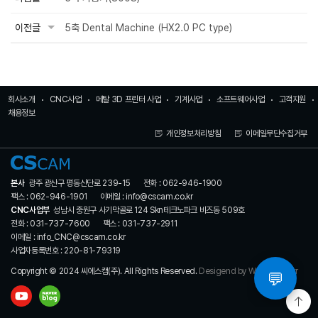
이전글
5축 Dental Machine (HX2.0 PC type)
회사소개
CNC사업
메탈 3D 프린터 사업
기계사업
소프트웨어사업
고객지원
채용정보
개인정보처리방침
이메일무단수집거부
본사
광주 광산구 평동산단로 239-15
전화 : 062-946-1900
팩스 : 062-946-1901
이메일 : info@cscam.co.kr
CNC사업부
성남시 중원구 사기막골로 124 Skn테크노파크 비즈동 509호
전화 : 031-737-7600
팩스 : 031-737-2911
이메일 : info_CNC@cscam.co.kr
사업자등록번호 : 220-81-79319
Copyright © 2024 씨에스캠(주). All Rights Reserved.
Desigend by WebSite.co.kr