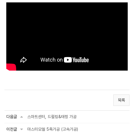
목록
다음글
스마트센터, 드릴링&태핑 가공
이전글
마스터모델 5축가공 (고속가공)