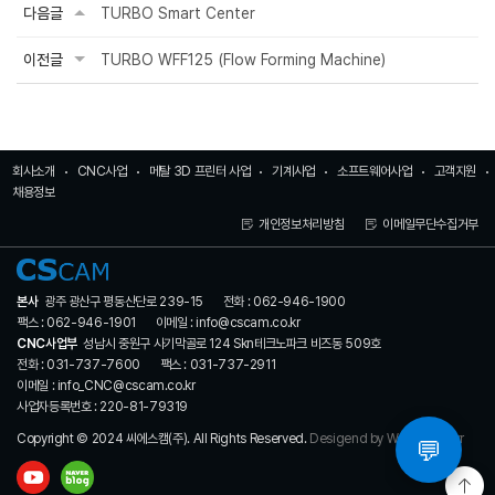
다음글
TURBO Smart Center
이전글
TURBO WFF125 (Flow Forming Machine)
회사소개
CNC사업
메탈 3D 프린터 사업
기계사업
소프트웨어사업
고객지원
채용정보
개인정보처리방침
이메일무단수집거부
본사
광주 광산구 평동산단로 239-15
전화 : 062-946-1900
팩스 : 062-946-1901
이메일 : info@cscam.co.kr
CNC사업부
성남시 중원구 사기막골로 124 Skn테크노파크 비즈동 509호
전화 : 031-737-7600
팩스 : 031-737-2911
이메일 : info_CNC@cscam.co.kr
사업자등록번호 : 220-81-79319
Copyright © 2024 씨에스캠(주). All Rights Reserved.
Desigend by WebSite.co.kr